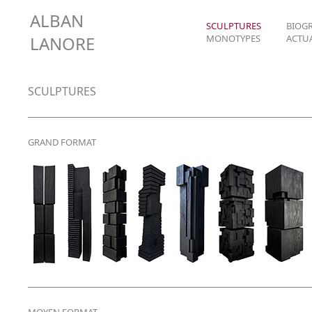
ALBAN
SCULPTURES
BIOG
LANORE
MONOTYPES
ACTUA
SCULPTURES
GRAND FORMAT
MOYEN FORMAT