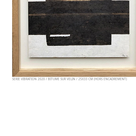
SERIE VIBRATION 2020 / BITUME SUR VELIN / 25X33 CM (HORS ENCADREMENT)