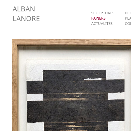
ALBAN
SCULPTURES
BI
LANORE
PAPIERS
PL
ACTUALITÉS
CO